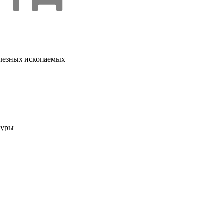
олезных ископаемых
туры